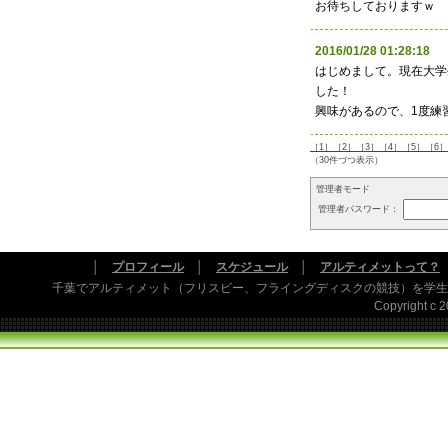
お待ちしておりますｗ
2016/01/28 01:28:
はじめまして。現在大学
した！
興味があるので、1度練
［1］
［2］
［3］
［4］
［5］
［6］
（30件づつ表示）
管理者モード
管理者パスワード：
│
プロフィール
│
スケジュール
│
アルティメットって？
千葉でアルティメット（フリスビー、フライングディスクの競技）を学生
Copyright c 20