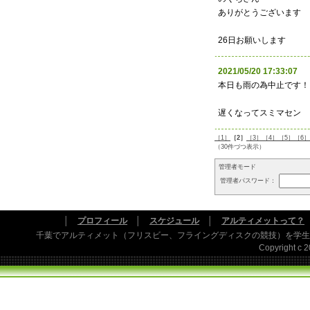
ありがとうございます
26日お願いします
2021/05/20 17:33:
本日も雨の為中止です！
遅くなってスミマセン
［1］
［2］
［3］
［4］
［5］
［6］
（30件づつ表示）
管理者モード
管理者パスワード：
│
プロフィール
│
スケジュール
│
アルティメットって？
千葉でアルティメット（フリスビー、フライングディスクの競技）を学生
Copyright c 20