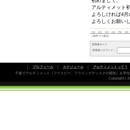
初めまして。
アルティメット
よろしければ4
よろしくお願い
［1］
［2］
［3］
［4］
［5］
［6］
（30件づつ表示）
管理者モード
管理者パスワード：
│
プロフィール
│
スケジュール
│
アルティメットって？
千葉でアルティメット（フリスビー、フライングディスクの競技）を学生
Copyright c 20