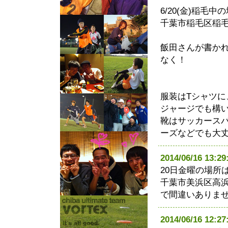
6/20(金)稲毛中
千葉市稲毛区稲
飯田さんが書か
なく！
服装はTシャツ
ジャージでも構
靴はサッカース
ーズなどでも大
2014/06/16 13
20日金曜の場所
千葉市美浜区高
で間違いありま
2014/06/16 12