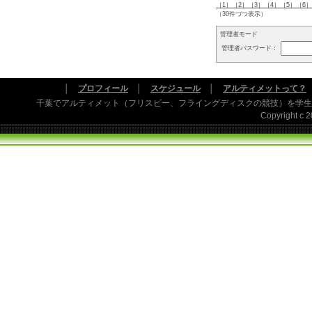
［1］
［2］
［3］
［4］
［5］
［6］
（30件づつ表示）
管理者モード
管理者パスワード：
│
プロフィール
│
スケジュール
│
アルティメットって？
千葉でアルティメット（フリスビー、フライングディスクの競技）を学生
Copyright c 20