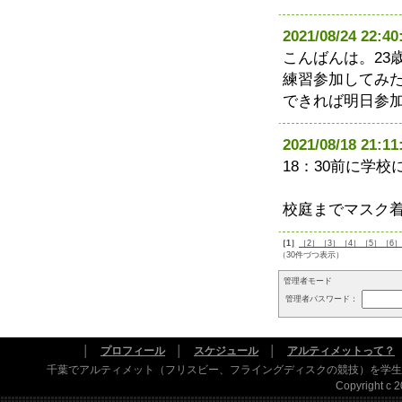
2021/08/24 2
こんばんは。23
練習参加してみ
できれば明日参
2021/08/18 2
18：30前に学
校庭までマスク
［1］
［2］
［3］
［4］
［5］
［6］
（30件づつ表示）
管理者モード
管理者パスワード：
│
プロフィール
│
スケジュール
│
アルティメットって？
千葉でアルティメット（フリスビー、フライングディスクの競技）を学生
Copyright c 20