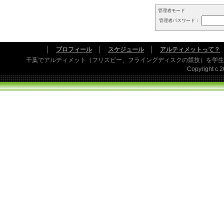
管理者モード
管理者パスワード：
│
プロフィール
│
スケジュール
│
アルティメットって？
千葉でアルティメット（フリスビー、フライングディスクの競技）を学生
Copyright c 20